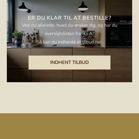
ER DU KLAR TIL AT BESTILLE?
Ved du allerede, hvad du ønsker dig, og har du
oversigtslisten fra IKEA?
Så kan du indhente et tilbud her.
INDHENT TILBUD