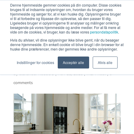
Denne hjemmeside gemmer cookies på din computer. Disse cookies
bruges til at indsamle oplysninger om, hvordan du bruger vores
FÅ PRIS
hjemmeside og sørger for, at vi kan huske dig. Oplysningerne bruger
vi til at forbedre og tilpasse din oplevelse, så den passer til dig.
Ligeledes bruger vi oplysningerne til analyser og målinger omkring
besøgende på vores hjemmeside og andre medier. For at få mere at
vide om de cookies, vi bruger, kan du læse vores
persondatapolitik
.
Hvis du afviser, vil dine oplysninger ikke blive gemt, når du besøger
Inspiration til nyt
denne hjemmeside. En enkelt cookie vil blive brugt i din browser for at
huske dine præferencer, men der gemmes ikke andre oplysninger.
køkken
Indstillinger for cookies
Acceptér alle
Afvis alle
by
alexander Kobberø
|
Nov 11, 2025
|
IKEA-hack
|
0
comments