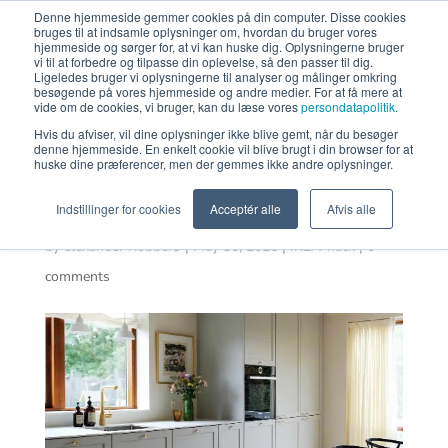
Denne hjemmeside gemmer cookies på din computer. Disse cookies
bruges til at indsamle oplysninger om, hvordan du bruger vores
FÅ PRIS
hjemmeside og sørger for, at vi kan huske dig. Oplysningerne bruger
vi til at forbedre og tilpasse din oplevelse, så den passer til dig.
Ligeledes bruger vi oplysningerne til analyser og målinger omkring
besøgende på vores hjemmeside og andre medier. For at få mere at
vide om de cookies, vi bruger, kan du læse vores
persondatapolitik
.
Hvis du afviser, vil dine oplysninger ikke blive gemt, når du besøger
Romantisk
denne hjemmeside. En enkelt cookie vil blive brugt i din browser for at
huske dine præferencer, men der gemmes ikke andre oplysninger.
køkken
Indstillinger for cookies
Acceptér alle
Afvis alle
by
alexander Kobberø
|
May 30, 2026
|
IKEA-hack
|
0
comments