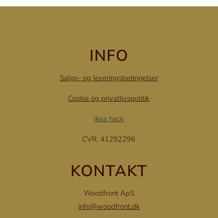
INFO
Salgs- og leveringsbetingelser
Cookie og privatlivspolitik
Ikea hack
CVR. 41292296
KONTAKT
Woodfront ApS
info@woodfront.dk